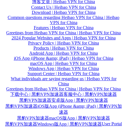
博客文章 | Heibao VPN for China
Contact Us | Heibao VPN for China
Download | Heibao VPN for China
Common questions regarding Heibao VPN for China | Heibao
VPN for China
Features | Heibao VPN for China
Greetings from Heibao VPN for China | Heibao VPN for China
2024 Popular Websites and Apps | Heibao VPN for China
Privacy Policy | Heibao VPN for China
Products | Heibao VPN for China
Android App | Heibao VPN for China
iOS App (iPhone &amp; iPad) | Heibao VPN for China
macOS App | Heibao VPN for China
Windows App | Heibao VPN for China
Support Center | Heibao VPN for China
What individuals are saying regarding us | Heibao VPN for
China
Greetings from Heibao VPN for China | Heibao VPN for China
下载中心 | 黑豹VPN加速器
客服中心 | 黑豹VPN加速器
黑豹VPN加速器安卓版App | 黑豹VPN加速器
黑豹VPN加速器iOS版App (iPhone &amp; iPad) | 黑豹VPN加
速器
黑豹VPN加速器macOS版App | 黑豹VPN加速器
User Portal
黑豹VPN加速器Windows版App | 黑豹VPN加速器